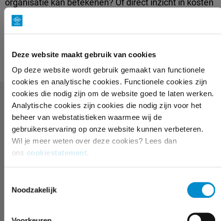
organisatie kan betekenen? Of direct inzicht in kosten
en bereik?
Neem contact op met onze accountmanagers
of
Deze website maakt gebruik van cookies
ontvang een vrijblijvend campagnevoorstel.
Op deze website wordt gebruik gemaakt van functionele
cookies en analytische cookies. Functionele cookies zijn
cookies die nodig zijn om de website goed te laten werken.
Analytische cookies zijn cookies die nodig zijn voor het
VEELGESTELDE VRAGEN OVER
beheer van webstatistieken waarmee wij de
DISPLAY ADVERTEREN
gebruikerservaring op onze website kunnen verbeteren.
Wil je meer weten over deze cookies? Lees dan
ons
cookiestatement
.
Wat is CPM bij display advertising?
Toestemmingsselectie
Noodzakelijk
Hoeveel budget heb je nodig voor display
adverteren?
Voorkeuren