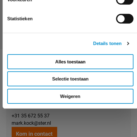
Wanneer kies je voor display adverteren?
Statistieken
Waarom display adverteren via Ster?
Details tonen
Alles toestaan
MEER WETEN?
Selectie toestaan
MARK KOCK
Weigeren
accountmanager
+31 35 672 55 37
mark.kock@ster.nl
Kom in contact