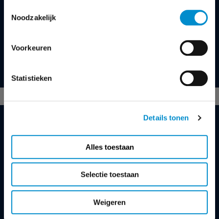
Toestemmingsselectie
Noodzakelijk
OMROEP
BNNVARA
Voorkeuren
Statistieken
Details tonen
MEER WETEN?
Alles toestaan
JORT VERWER
Selectie toestaan
accountmanager
+31 35 672 55 00
Weigeren
jort.verwer@ster.nl