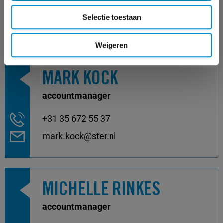
+31 35 672 55 52
Selectie toestaan
malou.dekkers@ster.nl
Weigeren
MARK KOCK
accountmanager
+31 35 672 55 37
mark.kock@ster.nl
MICHELLE RINKES
accountmanager