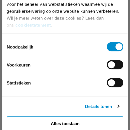
voor het beheer van webstatistieken waarmee wij de
+31 35 672 55 00
gebruikerservaring op onze website kunnen verbeteren.
jort.verwer@ster.nl
Wil je meer weten over deze cookies? Lees dan
ons
cookiestatement
.
Toestemmingsselectie
KEES-JAN VAN RULER
Noodzakelijk
accountmanager
Voorkeuren
+31 35 672 55 64
kees-jan.van.ruler@ster.nl
Statistieken
Details tonen
MALOU DEKKERS
accountmanager
Alles toestaan