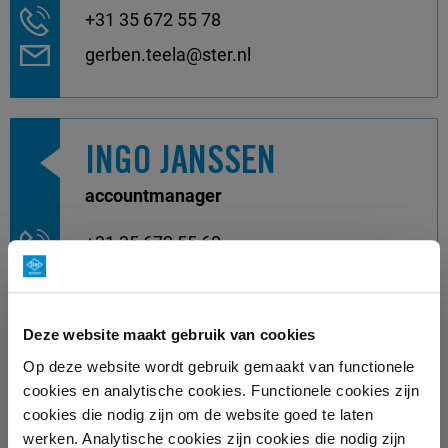
+31 35 672 55 78
gerben.teela@ster.nl
INGO JANSSEN
accountmanager
+31 35 672 55 60
ingo.janssen@ster.nl
Deze website maakt gebruik van cookies
Op deze website wordt gebruik gemaakt van functionele
JORT VERWER
cookies en analytische cookies. Functionele cookies zijn
cookies die nodig zijn om de website goed te laten
accountmanager
werken. Analytische cookies zijn cookies die nodig zijn