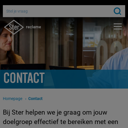
Adverteren bij de publieke omroep
Bereik miljoenen Nederlanders
Gratis media-advies
CONTACT
Homepage
Huidige pagina:
Contact
Bij Ster helpen we je graag om jouw
doelgroep effectief te bereiken met een