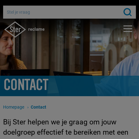
Adverteren bij de publieke omroep
Bereik miljoenen Nederlanders
Gratis media-advies
CONTACT
Homepage
Huidige pagina:
Contact
Bij Ster helpen we je graag om jouw
doelgroep effectief te bereiken met een