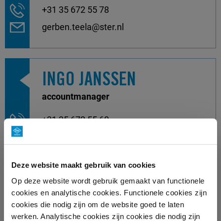
+31 35 672 55 78
gerben.teela@ster.nl
INGO JANSSEN
accountmanager
+31 35 672 55 60
ingo.janssen@ster.nl
Deze website maakt gebruik van cookies
Op deze website wordt gebruik gemaakt van functionele
JORT VERWER
cookies en analytische cookies. Functionele cookies zijn
cookies die nodig zijn om de website goed te laten
accountmanager
werken. Analytische cookies zijn cookies die nodig zijn