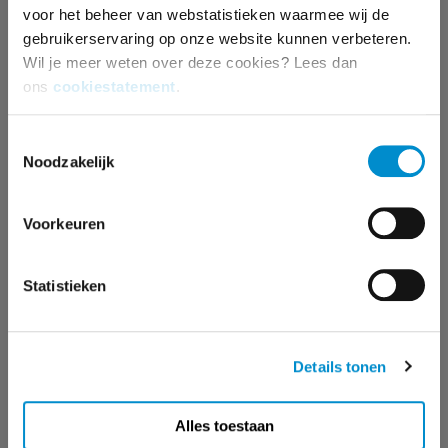
voor het beheer van webstatistieken waarmee wij de
+31 35 672 55 00
gebruikerservaring op onze website kunnen verbeteren.
jort.verwer@ster.nl
Wil je meer weten over deze cookies? Lees dan
ons
cookiestatement
.
Toestemmingsselectie
KEES-JAN VAN RULER
Noodzakelijk
accountmanager
Voorkeuren
+31 35 672 55 64
kees-jan.van.ruler@ster.nl
Statistieken
Details tonen
MALOU DEKKERS
accountmanager
Alles toestaan