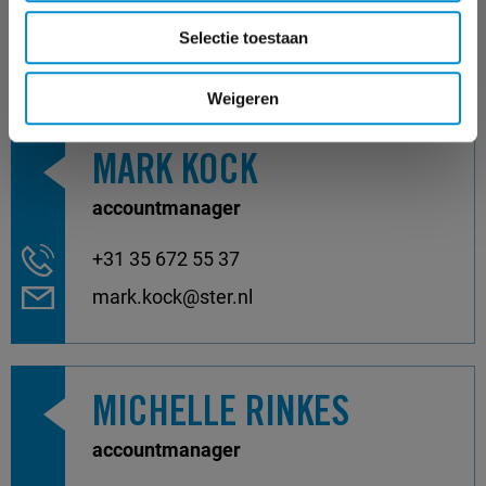
+31 35 672 55 52
Selectie toestaan
malou.dekkers@ster.nl
Weigeren
MARK KOCK
accountmanager
+31 35 672 55 37
mark.kock@ster.nl
MICHELLE RINKES
accountmanager