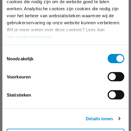
cookies die nodig zijn om de website goed te laten
werken. Analytische cookies zijn cookies die nodig zijn
voor het beheer van webstatistieken waarmee wij de
gebruikerservaring op onze website kunnen verbeteren.
Wil je meer weten over deze cookies? Lees dan
HULP BIJ JOUW CAMPAGNE?
ons
cookiestatement
.
Heb je na het lezen van deze whitepaper nog vragen?
Toestemmingsselectie
Wij denken dagelijks mee met onze klanten en
Noodzakelijk
kunnen je altijd voorzien van advies op maat. We
zetten onze kennis graag voor je in en gaan samen op
Voorkeuren
zoek naar de mooiste kansen!
Statistieken
MEER PRAKTISCHE INZICHTEN
Details tonen
VOOR MERKBOUW