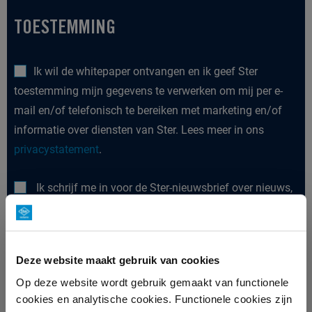
TOESTEMMING
Ik wil de whitepaper ontvangen en ik geef Ster
toestemming mijn gegevens te verwerken om mij per e-
mail en/of telefonisch te bereiken met marketing en/of
informatie over diensten van Ster. Lees meer in ons
privacystatement
.
Ik schrijf me in voor de Ster-nieuwsbrief over nieuws,
onderzoeken, whitepapers en klantcases. Afmelden kan
altijd via de link in de nieuwsbrief. Lees meer in ons
privacystatement
.
Deze website maakt gebruik van cookies
Op deze website wordt gebruik gemaakt van functionele
Verstuur
cookies en analytische cookies. Functionele cookies zijn