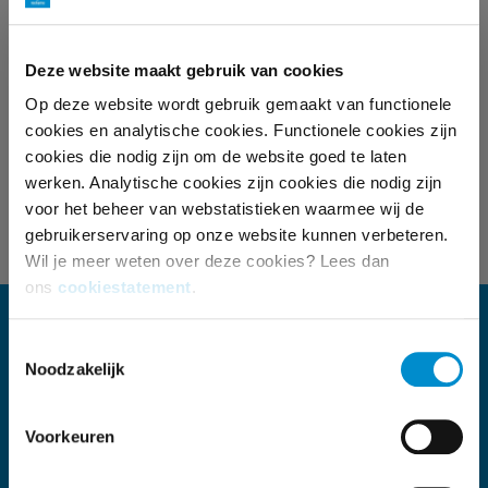
Wil je meer weten over de creatie van tv-
Deze website maakt gebruik van cookies
commercials? Vraag de onderzoeksuitgave aan bij
Op deze website wordt gebruik gemaakt van functionele
onze afdeling Research.
cookies en analytische cookies. Functionele cookies zijn
cookies die nodig zijn om de website goed te laten
Deel dit artikel
werken. Analytische cookies zijn cookies die nodig zijn
voor het beheer van webstatistieken waarmee wij de
gebruikerservaring op onze website kunnen verbeteren.
Wil je meer weten over deze cookies? Lees dan
ons
cookiestatement
.
KOM IN CONTACT
Toestemmingsselectie
Noodzakelijk
Telefoon
035 672 55 00
Voorkeuren
Mail