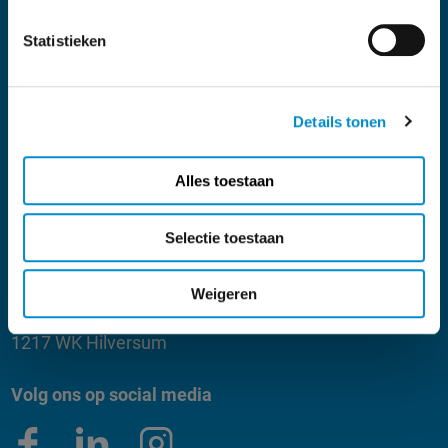
Statistieken
Mail
ster@ster.nl
Adres
Details tonen
Mediacentrum
Joop van den Endeplein 1
Alles toestaan
1217 WJ Hilversum
Routebeschrijving
Selectie toestaan
Adres leveranciers
Weigeren
Johnny Kraaijkampplantsoen 5
1217 WK Hilversum
Volg ons op social media