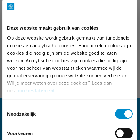
Inzetten rondom kwaliteitsprogramma’s is voor deze
doelstelling dus aan te bevelen.
Deze website maakt gebruik van cookies
Op deze website wordt gebruik gemaakt van functionele
Vraag het volledige onderzoek aan bij onze afdeling
cookies en analytische cookies. Functionele cookies zijn
Research.
cookies die nodig zijn om de website goed te laten
werken. Analytische cookies zijn cookies die nodig zijn
Deel dit artikel
voor het beheer van webstatistieken waarmee wij de
gebruikerservaring op onze website kunnen verbeteren.
Wil je meer weten over deze cookies? Lees dan
ons
cookiestatement
.
Toestemmingsselectie
KOM IN CONTACT
Noodzakelijk
Telefoon
Voorkeuren
035 672 55 00