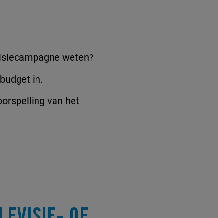
levisiecampagne weten?
budget in.
orspelling van het
EVISIE- OF