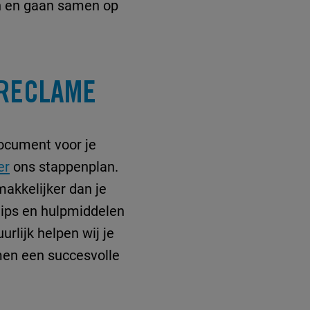
in en gaan samen op
ORECLAME
document voor je
er
ons stappenplan.
akkelijker dan je
tips en hulpmiddelen
rlijk helpen wij je
men een succesvolle