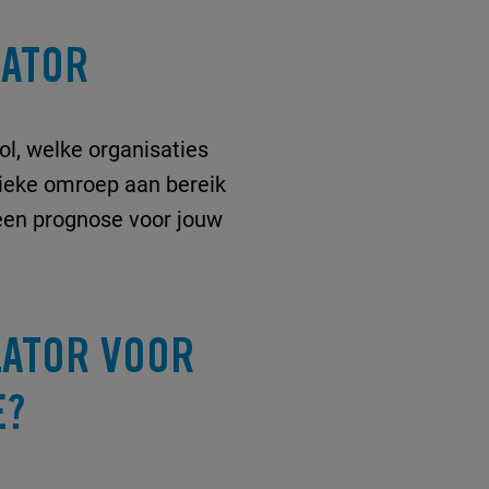
LATOR
l, welke organisaties
lieke omroep aan bereik
m een prognose voor jouw
LATOR VOOR
E?