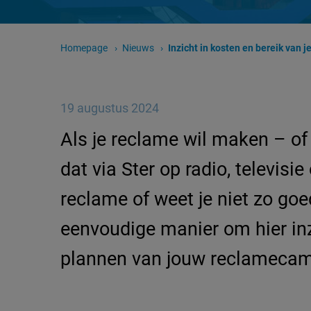
Homepage
Nieuws
Huidige pagina:
Inzicht in kosten en bereik van je radio- en televi
19 augustus 2024
Als je reclame wil maken – of 
dat via Ster op radio, televisi
reclame of weet je niet zo go
eenvoudige manier om hier inzi
plannen van jouw reclameca