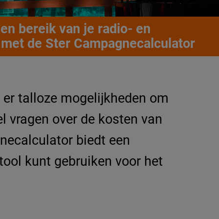
 en bereik van je radio- en
 met de Ster Campagnecalculator
jn er talloze mogelijkheden om
wel vragen over de kosten van
gnecalculator biedt een
tool kunt gebruiken voor het