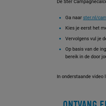
De Ster Campagnecalcu
Ga naar
ster.nl/ca
Kies je eerst het m
Vervolgens vul je 
Op basis van de in
bereik in de door j
In onderstaande video 
ONTVANG E