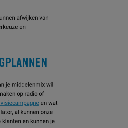
 kunnen afwijken van
derkeuze en
NGPLANNEN
an je middelenmix wil
 maken op radio of
evisiecampagne
en wat
lator, al kunnen onze
 klanten en kunnen je